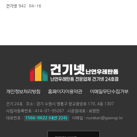
건기넷
942
04-16
개인정보처리방침
홈페이지이용약관
이메일무단수집거부
건기 24호
주소 : 경기 수원시 영통구 광교중앙로 170, A동 1307
사업자등록번호 :
414-07-95267
시공점대표 :
최영란
대표번호 :
1566-0622 (내선 224)
이메일 : nuretan@geongi.kr