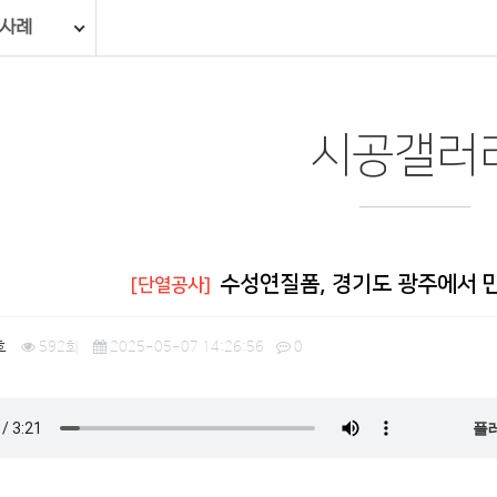
 사례
시공갤러
수성연질폼, 경기도 광주에서 만
[단열공사]
호
592회
2025-05-07 14:26:56
0
플