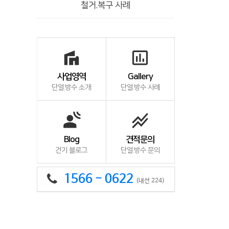
철거.복구 사례
villa
insert_chart_outlined
사업영역
Gallery
단열.방수 소개
단열.방수 사례
spatial_audio
stacked_line_chart
Blog
견적문의
건기 블로그
단열.방수 문의
1566 - 0622
(내선 224)