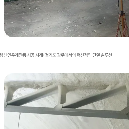
점 난연우레탄폼 시공 사례: 경기도 광주에서의 혁신적인 단열 솔루션