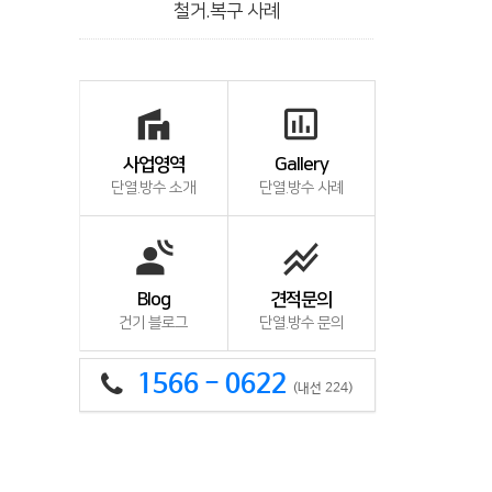
철거.복구 사례
villa
insert_chart_outlined
사업영역
Gallery
단열.방수 소개
단열.방수 사례
spatial_audio
stacked_line_chart
Blog
견적문의
건기 블로그
단열.방수 문의
1566 - 0622
(내선 224)