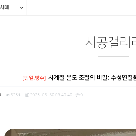
 사례
시공갤러
사계절 온도 조절의 비밀: 수성연질폼
[단열.방수]
호
625회
2025-06-30 09:40:40
0