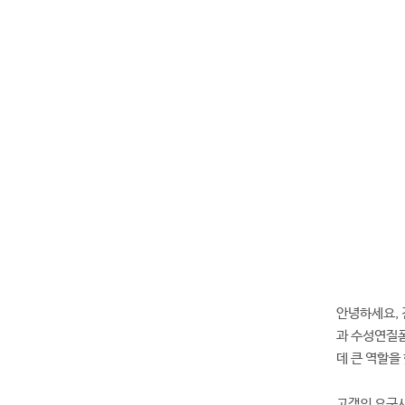
안녕하세요, 
과 수성연질폼
데 큰 역할을
고객의 요구사