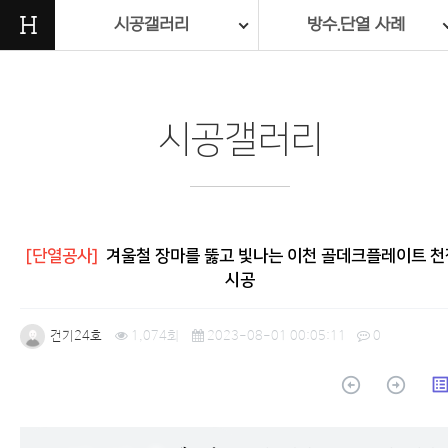
H
시공갤러리
방수.단열 사례
시공갤러리
[단열공사]
겨울철 장마를 뚫고 빛나는 이천 골데크플레이트 천
시공
건기24호
1,074회
2023-08-01 00:05:11
0
arrow_circle_up
arrow_circle_up
list_a
본문