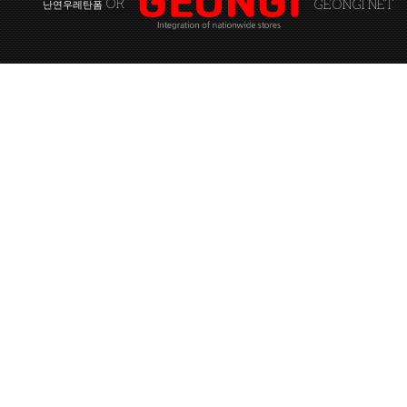
OR
GEONGI NET
난연우레탄폼