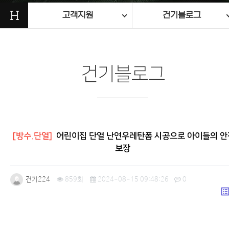
H
고객지원
건기블로그
건기블로그
[방수.단열]
어린이집 단열 난연우레탄폼 시공으로 아이들의 안
보장
건기224
859회
2024-08-15 09:48:26
0
list_a
본문