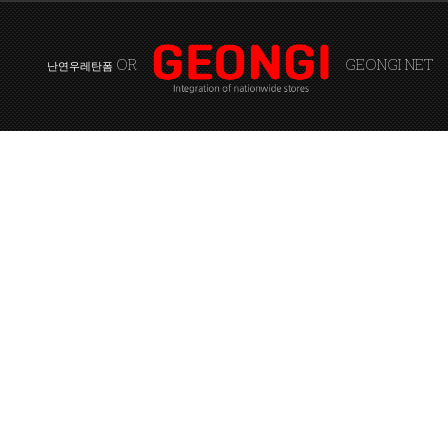
OR
GEONGI NET
난연우레탄폼