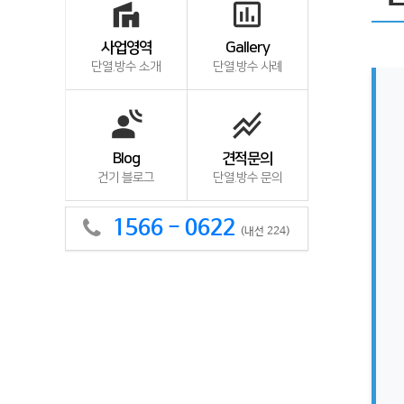
villa
insert_chart_outlined
사업영역
Gallery
단열.방수 소개
단열.방수 사례
spatial_audio
stacked_line_chart
Blog
견적문의
건기 블로그
단열.방수 문의
1566 - 0622
(내선 224)