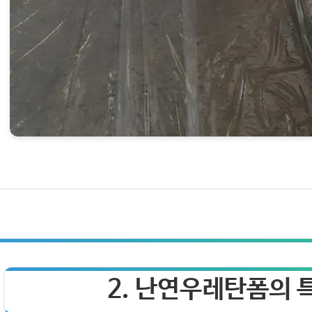
2. 난연우레탄폼의 