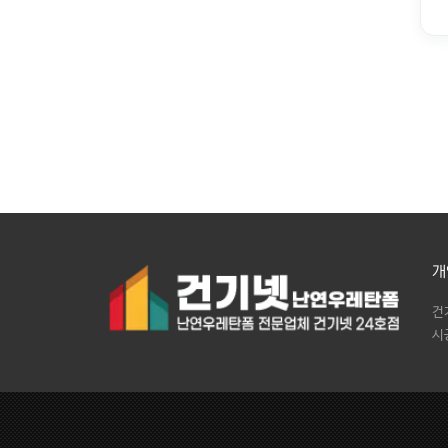
개
건
시