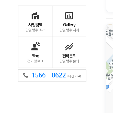
villa
insert_chart_outlined
사업영역
Gallery
단열.방수 소개
단열.방수 사례
spatial_audio
stacked_line_chart
Blog
견적문의
건기 블로그
단열.방수 문의
1566 - 0622
(내선 224)