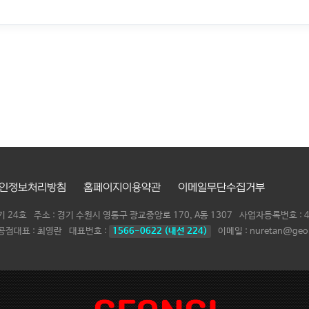
인정보처리방침
홈페이지이용약관
이메일무단수집거부
기 24호
주소 : 경기 수원시 영통구 광교중앙로 170, A동 1307
사업자등록번호 :
공점대표 :
최영란
대표번호 :
1566-0622 (내선 224)
이메일 : nuretan@geon