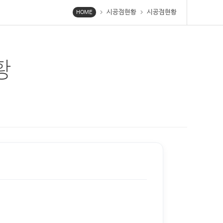
시공점현황
시공점현황
chevron_right
chevron_right
HOME
황