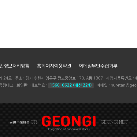
인정보처리방침
홈페이지이용약관
이메일무단수집거부
기 24호
주소 : 경기 수원시 영통구 광교중앙로 170, A동 1307
사업자등록번호 :
공점대표 :
최영란
대표번호 :
1566-0622 (내선 224)
이메일 : nuretan@geon
OR
GEONGI NET
난연우레탄폼