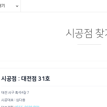
찾기
시공점 찾
시공점 : 대전점 31호
대전 서구 흑석4길 7
시공대표 : 심다용