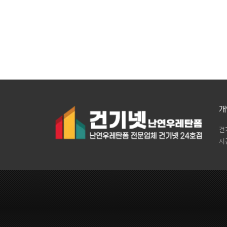
개
건
시