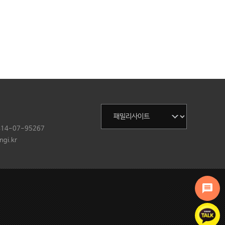
414-07-95267
gi.kr
message